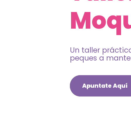
Moqu
Un taller prácti
peques a mantern
Apuntate Aquí