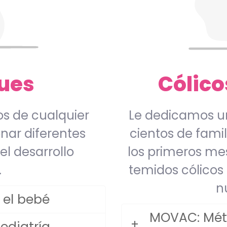
ues
Cólico
s de cualquier
Le dedicamos un
nar diferentes
cientos de famil
l desarrollo
los primeros me
.
temidos cólicos 
n
 el bebé
MOVAC: Méto
ediatría