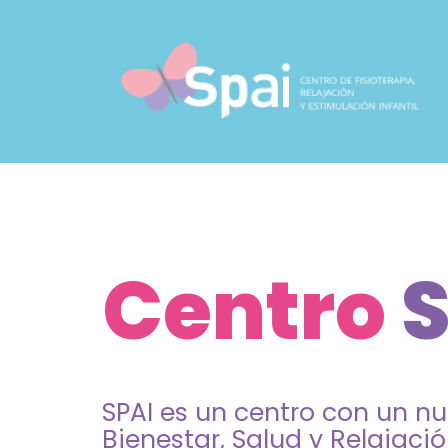
Skip
Skip
links
to
content
Centro
S
SPAI es un centro con un n
Bienestar, Salud y Relajaci