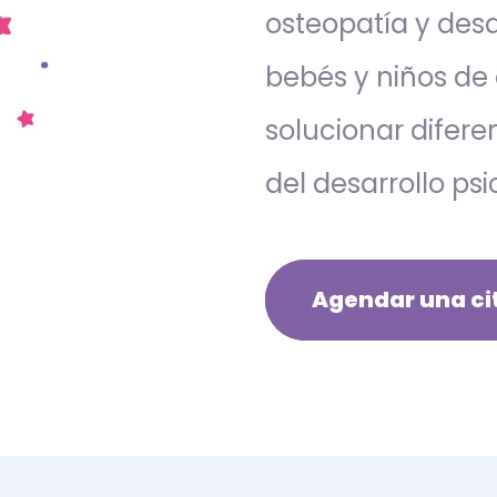
osteopatía y desa
bebés y niños de
solucionar difer
del desarrollo ps
Agendar una ci