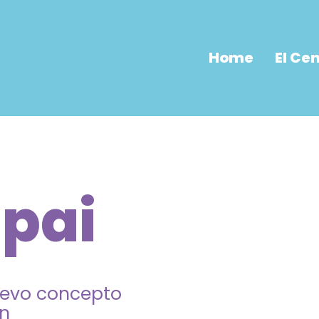
Home
El Ce
pai
uevo concepto
ón