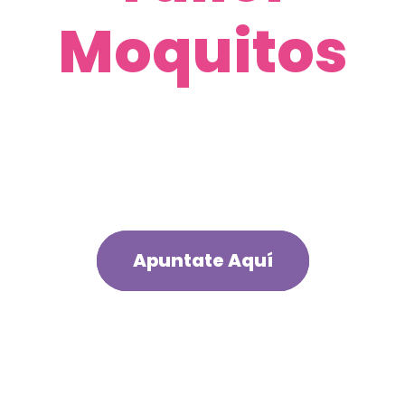
Moquitos
Un taller práctico que ayudará a
los más peques a manterner sus
naricitas limpias.
Apuntate Aquí