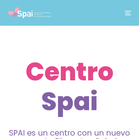
Skip
Skip
links
to
Tog
content
nav
Centro
Spai
SPAI es un centro con un nuevo